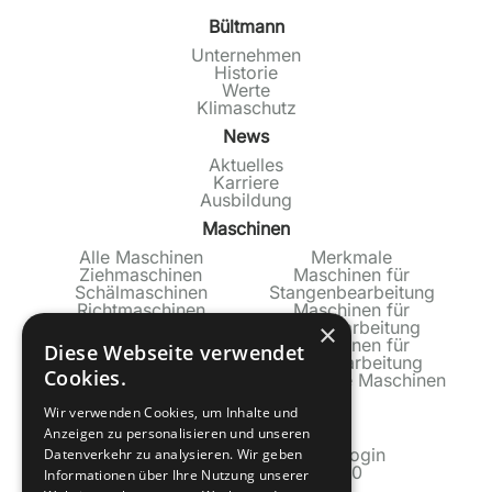
Bültmann
Unternehmen
Historie
Werte
Klimaschutz
News
Aktuelles
Karriere
Ausbildung
Maschinen
Alle Maschinen
Merkmale
Ziehmaschinen
Maschinen für
Schälmaschinen
Stangenbearbeitung
Richtmaschinen
Maschinen für
Produktionslinien
Rohrbearbeitung
×
Maschinen für
Diese Webseite verwendet
Profilbearbeitung
Cookies.
Gebrauchte Maschinen
Service
Wir verwenden Cookies, um Inhalte und
Anzeigen zu personalisieren und unseren
Technischer Service
Dokumentation Industrie 4.0 login
Datenverkehr zu analysieren. Wir geben
Dokumentation Industrie 4.0
Informationen über Ihre Nutzung unserer
Bültmann Garantie