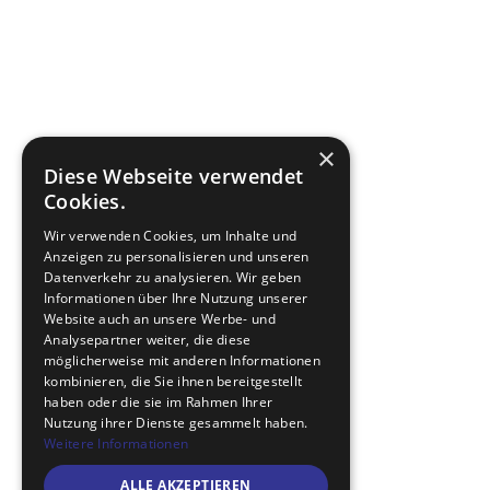
×
Diese Webseite verwendet
Cookies.
Wir verwenden Cookies, um Inhalte und
Anzeigen zu personalisieren und unseren
Datenverkehr zu analysieren. Wir geben
Informationen über Ihre Nutzung unserer
Website auch an unsere Werbe- und
Analysepartner weiter, die diese
möglicherweise mit anderen Informationen
kombinieren, die Sie ihnen bereitgestellt
haben oder die sie im Rahmen Ihrer
Nutzung ihrer Dienste gesammelt haben.
Weitere Informationen
ALLE AKZEPTIEREN