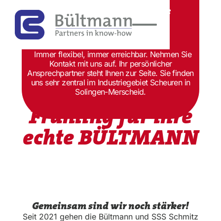
Jetzt Kontakt aufnehmen:
0212 20641-30
info@sss-schmitz.de
Immer flexibel, immer erreichbar. Nehmen Sie
Kontakt mit uns auf. Ihr persönlicher
Ansprechpartner steht Ihnen zur Seite. Sie finden
uns sehr zentral im Industriegebiet Scheuren in
Ein zweiter
Solingen-Merscheid.
Frühling für ihre
echte BÜLTMANN
Gemeinsam sind wir noch stärker!
Seit 2021 gehen die Bültmann und SSS Schmitz