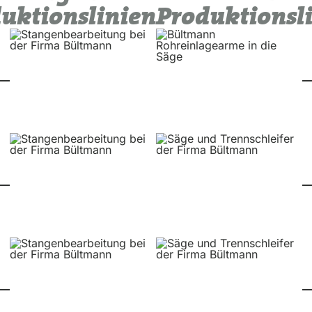
uktionslinien
Produktionsl