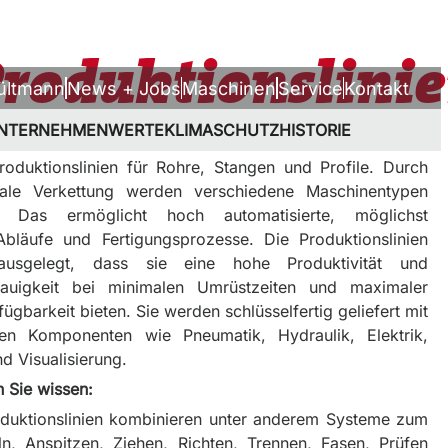
DE
EN
roduktionslini
ültmann
News + Jobs
Maschinen
Service
Kontakt
NTERNEHMEN
WERTE
KLIMASCHUTZ
HISTORIE
roduktionslinien für Rohre, Stangen und Profile. Durch
male Verkettung werden verschiedene Maschinentypen
. Das ermöglicht hoch automatisierte, möglichst
bläufe und Fertigungsprozesse. Die Produktionslinien
usgelegt, dass sie eine hohe Produktivität und
nauigkeit bei minimalen Umrüstzeiten und maximaler
ügbarkeit bieten. Sie werden schlüsselfertig geliefert mit
gen Komponenten wie Pneumatik, Hydraulik, Elektrik,
d Visualisierung.
 Sie wissen:
duktionslinien kombinieren unter anderem Systeme zum
ln, Anspitzen, Ziehen, Richten, Trennen, Fasen, Prüfen