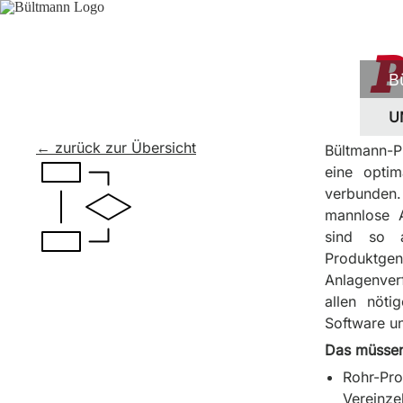
P
B
U
← zurück zur Übersicht
Bültmann-P
eine opti
verbunden
mannlose A
sind so a
Produktge
Anlagenverf
allen nöti
Software un
Das müssen
Rohr-Pro
Vereinze