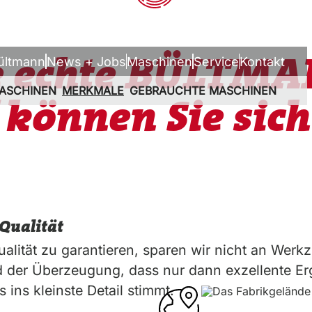
DE
EN
e echte BÜLTMA
ültmann
News + Jobs
Maschinen
Service
Kontakt
ASCHINEN
MERKMALE
GEBRAUCHTE MASCHINEN
 können Sie sich
Qualität
alität zu garantieren, sparen wir nicht an Wer
nd der Überzeugung, dass nur dann exzellente Er
s ins kleinste Detail stimmt.