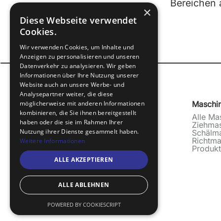
Bereichen 
×
Diese Webseite verwendet
Cookies.
Wir verwenden Cookies, um Inhalte und
Anzeigen zu personalisieren und unseren
Datenverkehr zu analysieren. Wir geben
Informationen über Ihre Nutzung unserer
Website auch an unsere Werbe- und
Analysepartner weiter, die diese
Bültmann
möglicherweise mit anderen Informationen
News
Maschi
kombinieren, die Sie ihnen bereitgestellt
Unternehmen
Aktuelles
Alle Ma
haben oder die sie im Rahmen Ihrer
Historie
Karriere
Ziehma
Nutzung ihrer Dienste gesammelt haben.
Werte
Ausbildung
Schälm
Klimaschutz
Richtma
Weitere Informationen
Produkt
ALLE AKZEPTIEREN
ALLE ABLEHNEN
© 2026 Bültmann GmbH, Neuenrade
POWERED BY COOKIESCRIPT