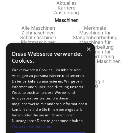
Aktuelles
Karriere
Ausbildung
Maschinen
Alle Maschinen
Merkmale
Ziehmaschinen
Maschinen für
Schälmaschinen
Stangenbearbeitung
Richtmaschinen
Maschinen für
Produktionslinien
Rohrbearbeitung
×
Maschinen für
Diese Webseite verwendet
Profilbearbeitung
Cookies.
Gebrauchte Maschinen
Service
Wir verwenden Cookies, um Inhalte und
Anzeigen zu personalisieren und unseren
Technischer Service
Dokumentation Industrie 4.0 login
Datenverkehr zu analysieren. Wir geben
Dokumentation Industrie 4.0
Informationen über Ihre Nutzung unserer
Bültmann Garantie
Website auch an unsere Werbe- und
3D Scanner Service
Analysepartner weiter, die diese
Kontakt
möglicherweise mit anderen Informationen
kombinieren, die Sie ihnen bereitgestellt
Direkter Draht
haben oder die sie im Rahmen Ihrer
Anfahrt
Downloads
Nutzung ihrer Dienste gesammelt haben.
Weitere Informationen