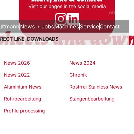
Visit our pages in the social media
DE
EN
ültmann
News + Jobs
Machines
Service
Contact
sheets and dow
IRECT LINE
DOWNLOADS
News 2026
News 2024
News 2022
Chronik
Aluminium News
Rostfrei Stainless News
Rohrbearbeitung
Stangenbearbeitung
Profile processing