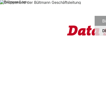
B
Data 
D