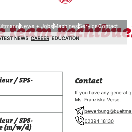
DE
EN
he team #echtbu
ültmann
News + Jobs
Machines
Service
Contact
ATEST NEWS
CAREER
EDUCATION
Contact
eur / SPS-
If you have any general q
Ms. Franziska Verse.
bewerbung@bueltma
IA Portal
eur / SPS-
02394 18130
ce (m/w/d)
n weltweit
n Anlagen und